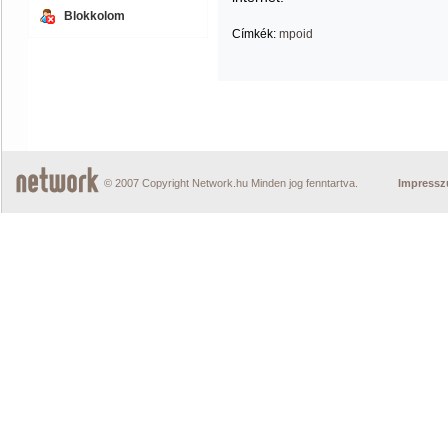
Blokkolom
Címkék:
mpoid
© 2007 Copyright Network.hu Minden jog fenntartva.
Impress