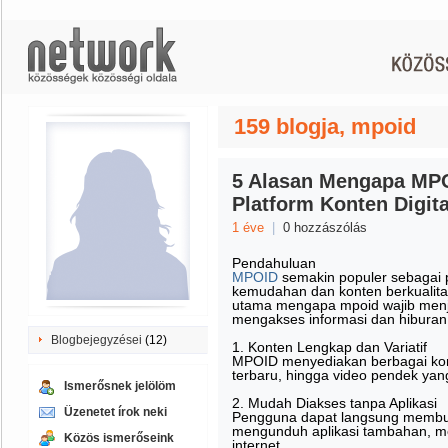
159 blogja, mpoid
5 Alasan Mengapa MPO
Platform Konten Digit
1 éve
|
0 hozzászólás
Pendahuluan
MPOID
semakin populer sebagai 
kemudahan dan konten berkualita
utama mengapa mpoid wajib menjad
mengakses informasi dan hiburan 
Blogbejegyzései
(12)
1. Konten Lengkap dan Variatif
MPOID menyediakan berbagai konte
terbaru, hingga video pendek ya
Ismerősnek jelölöm
2. Mudah Diakses tanpa Aplikasi
Üzenetet írok neki
Pengguna dapat langsung membuk
mengunduh aplikasi tambahan, 
Közös ismerőseink
internet.