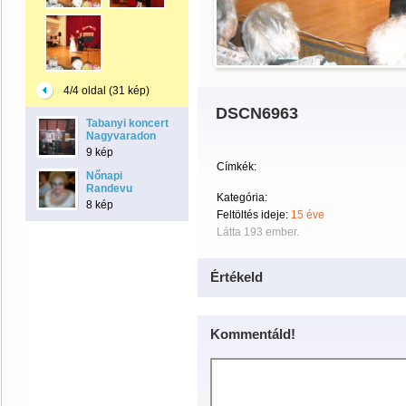
4/4 oldal (31 kép)
DSCN6963
Tabanyi koncert
Nagyvaradon
9 kép
Címkék:
Nőnapi
Randevu
Kategória:
8 kép
Feltöltés ideje:
15 éve
Látta 193 ember.
Értékeld
Kommentáld!