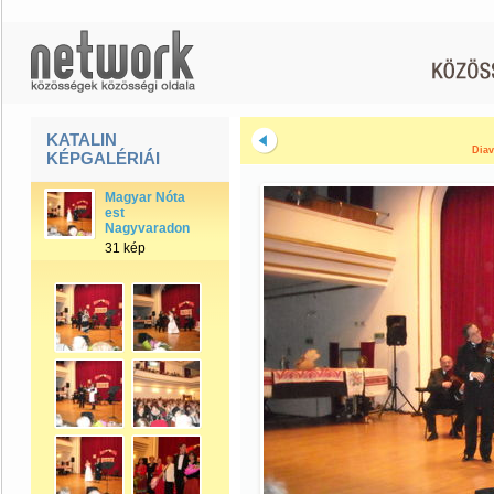
KATALIN
Diav
KÉPGALÉRIÁI
Magyar Nóta
est
Nagyvaradon
31 kép