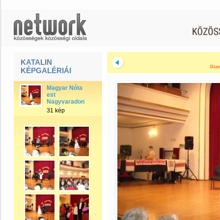
KATALIN
Diav
KÉPGALÉRIÁI
Magyar Nóta
est
Nagyvaradon
31 kép