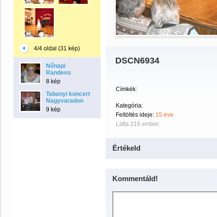
4/4 oldal (31 kép)
DSCN6934
Nőnapi
Randevu
8 kép
Címkék:
Tabanyi koncert
Nagyvaradon
Kategória:
9 kép
Feltöltés ideje:
15 éve
Látta 216 ember.
Értékeld
Kommentáld!