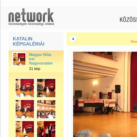
KATALIN
Diav
KÉPGALÉRIÁI
Magyar Nóta
est
Nagyvaradon
31 kép