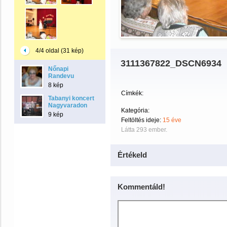
4/4 oldal (31 kép)
3111367822_DSCN6934
Nőnapi
Randevu
8 kép
Címkék:
Tabanyi koncert
Nagyvaradon
Kategória:
9 kép
Feltöltés ideje:
15 éve
Látta 293 ember.
Értékeld
Kommentáld!