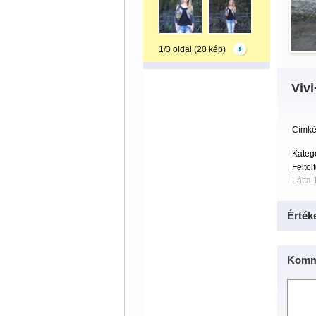
1/3 oldal (20 kép)
Viv
Címké
Kategó
Feltöl
Látta 
Érték
Komm