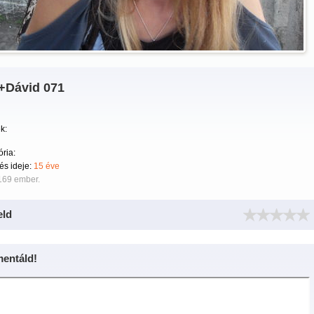
i+Dávid 071
k:
ria:
tés ideje:
15 éve
169 ember.
eld
entáld!