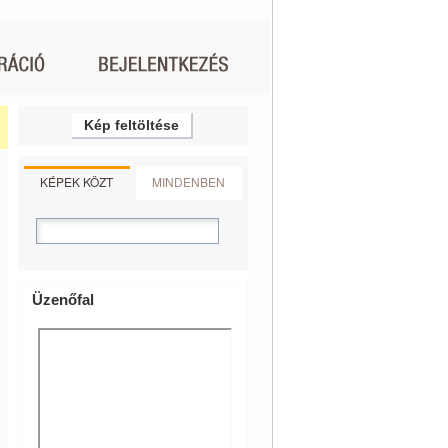
Kép feltöltése
KÉPEK KÖZT
MINDENBEN
Üzenőfal