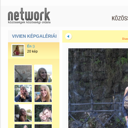
VIVIEN KÉPGALÉRIÁI
Diav
Én :)
20 kép