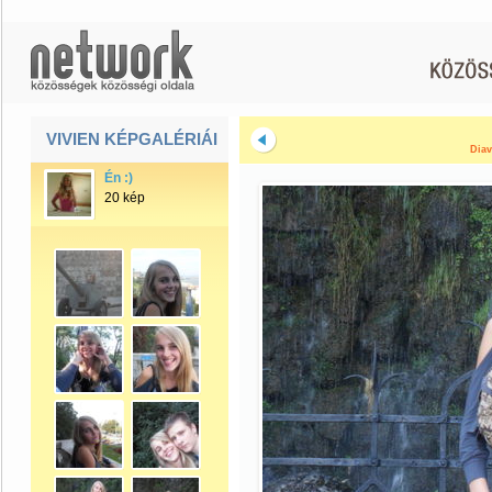
VIVIEN KÉPGALÉRIÁI
Diav
Én :)
20 kép