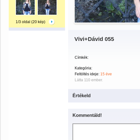
1/3 oldal (20 kép)
Vivi+Dávid 055
Címkék:
Kategória:
Feltöltés ideje:
15 éve
Látta 110 ember.
Értékeld
Kommentáld!