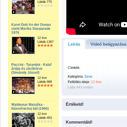
Látták:775
Karel Gott An der Donau
steht Marika Starparade
1976
12 éve
Látták:1367
Leírás
Videó beágyazása
Puccini - Turandot - Kalaf
Címkék:
áriája és zárókórus
(Simándy József)
Kategória:
Zene
12 éve
Látták:968
Feltöltés ideje:
12 éve
Látta 443 ember.
Értékeld!
Waldemar Matuška -
Námořnickej bál (1966)
12 éve
Látták:453
Kommentáld!