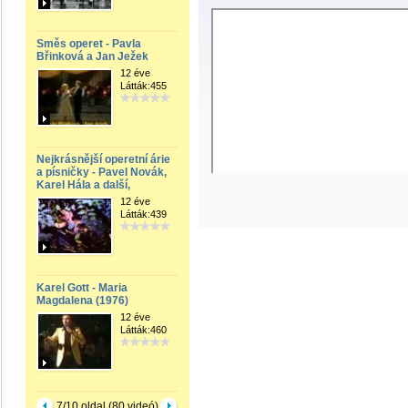
Směs operet - Pavla
Břinková a Jan Ježek
12 éve
Látták:455
Nejkrásnější operetní árie
a písničky - Pavel Novák,
Karel Hála a další,
12 éve
Látták:439
Karel Gott - Maria
Magdalena (1976)
12 éve
Látták:460
7/10 oldal (80 videó)