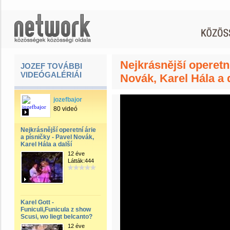
Nejkrásnější operetní
JOZEF TOVÁBBI
VIDEÓGALÉRIÁI
Novák, Karel Hála a 
jozefbajor
80 videó
Nejkrásnější operetní árie
a písničky - Pavel Novák,
Karel Hála a další
12 éve
Látták:444
Karel Gott -
Funiculi,Funicula z show
Scusi, wo liegt belcanto?
12 éve