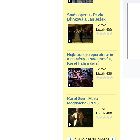
Směs operet - Pavla
Břinková a Jan Ježek
12 éve
Látták:455
Nejkrásnější operetní árie
a písničky - Pavel Novák,
Karel Hála a další,
12 éve
Látták:439
Karel Gott - Maria
Magdalena (1976)
12 éve
Látták:460
7/10 oldal (80 videó)