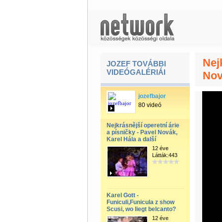
Nej
JOZEF TOVÁBBI
VIDEÓGALÉRIÁI
Nov
jozefbajor
80 videó
Nejkrásnější operetní árie
a písničky - Pavel Novák,
Karel Hála a další
12 éve
Látták:443
Karel Gott -
Funiculi,Funicula z show
Scusi, wo liegt belcanto?
12 éve