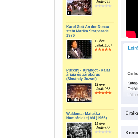
Látták:774
Karel Gott An der Donau
steht Marika Starparade
1976
12 éve
Látták:1367
Leír
Puccini - Turandot - Kalaf
Címké
áriája és zárókórus
(Simándy József)
Kateg
12 éve
Látták:968
Feltöl
Látta 
Érték
Waldemar Matuška -
Námořnickej bál (1966)
12 éve
Látták:453
Komm