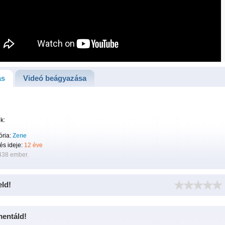
ás
Videó beágyazása
k:
ória:
Zene
tés ideje:
12 éve
438 ember.
eld!
entáld!