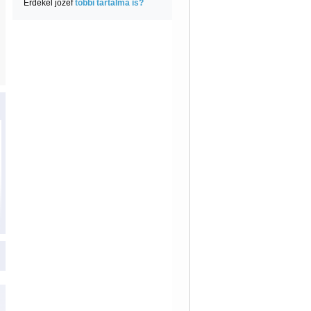
Érdekel jozef
többi tartalma is?