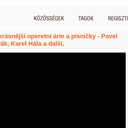
krásnější operetní árie a písničky - Pavel
ák, Karel Hála a další,