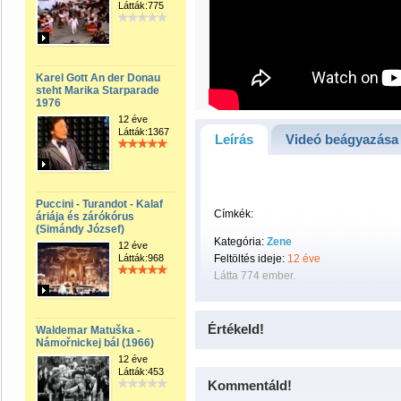
Látták:775
Karel Gott An der Donau
steht Marika Starparade
1976
12 éve
Látták:1367
Leírás
Videó beágyazása
Puccini - Turandot - Kalaf
Címkék:
áriája és zárókórus
(Simándy József)
Kategória:
Zene
12 éve
Látták:968
Feltöltés ideje:
12 éve
Látta 774 ember.
Értékeld!
Waldemar Matuška -
Námořnickej bál (1966)
12 éve
Látták:453
Kommentáld!