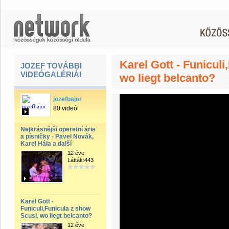
Karel Gott - Funiculi
JOZEF TOVÁBBI
VIDEÓGALÉRIÁI
wo liegt belcanto?
jozefbajor
80 videó
Nejkrásnější operetní árie
a písničky - Pavel Novák,
Karel Hála a další
12 éve
Látták:443
Karel Gott -
Funiculi,Funicula z show
Scusi, wo liegt belcanto?
12 éve