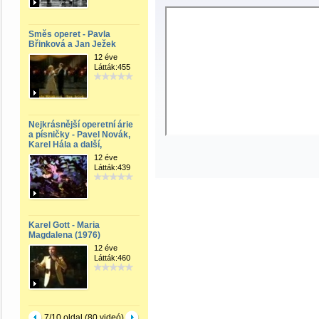
Směs operet - Pavla
Břinková a Jan Ježek
12 éve
Látták:455
Nejkrásnější operetní árie
a písničky - Pavel Novák,
Karel Hála a další,
12 éve
Látták:439
Karel Gott - Maria
Magdalena (1976)
12 éve
Látták:460
7/10 oldal (80 videó)