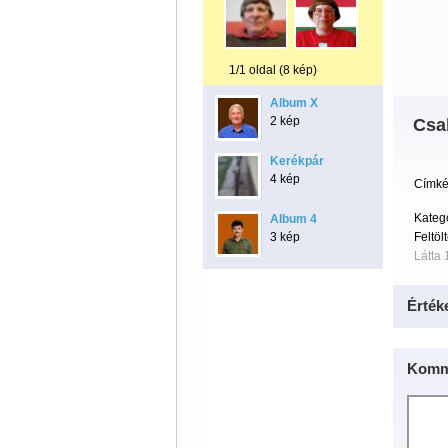
1/1 oldal (8 kép)
Album X
2 kép
Csa
Kerékpár
4 kép
Címké
Kateg
Album 4
3 kép
Feltöl
Látta 
Érték
Komm