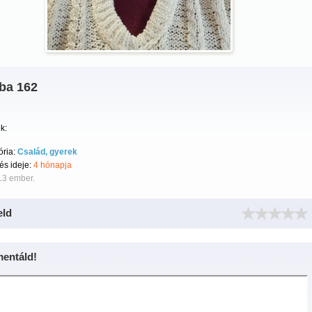
ba 162
k:
ória:
Család, gyerek
tés ideje:
4 hónapja
13 ember.
eld
entáld!