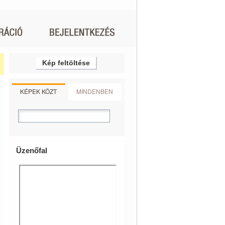
Kép feltöltése
KÉPEK KÖZT
MINDENBEN
Üzenőfal