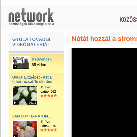
Nótát hozzál a síromra.
GYULA TOVÁBBI
VIDEÓGALÉRIÁI
Kedvencek
85 videó
Gyulai Erzsébet - Azt a
fehér rózsát Te ültetted
11 éve
Látták:362
02:12
VAN EGY BÁNATOM...
11 éve
Látták:376