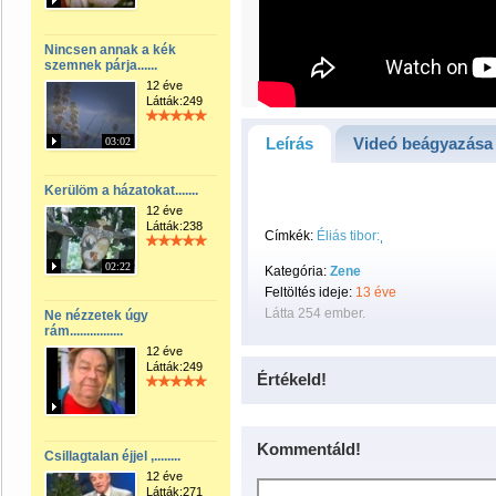
Nincsen annak a kék
szemnek párja......
12 éve
Látták:249
Leírás
Videó beágyazása
03:02
Kerülöm a házatokat.......
12 éve
Látták:238
Címkék:
Éliás tibor:
02:22
Kategória:
Zene
Feltöltés ideje:
13 éve
Látta 254 ember.
Ne nézzetek úgy
rám................
12 éve
Látták:249
Értékeld!
Kommentáld!
Csillagtalan éjjel ,........
12 éve
Látták:271