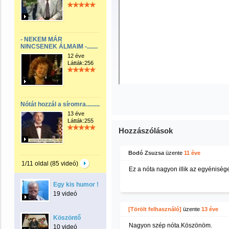
- NEKEM MÁR
NINCSENEK ÁLMAIM -.......
12 éve
Látták:256
Nótát hozzál a síromra.........
13 éve
Látták:255
Hozzászólások
Bodó Zsuzsa
üzente
11 éve
1/11 oldal (85 videó)
Ez a nóta nagyon illik az egyéniség
Egy kis humor !
19 videó
[Törölt felhasználó]
üzente
13 éve
Köszöntő
Nagyon szép nóta.Köszönöm.
10 videó