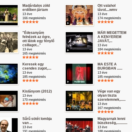
Madárdalos zöld
Ott valahol
erdőben jártam
távol....wmv
13 éve
13 éve
166 megtekintés
174 megtekintés
"Édesanyám
MÁR MEGETTEM
felnézek az égre,
A KENYEREM
ott látok egy fénylő
JAVÁT,...
csillagot..."
13 éve
13 éve
184 megtekintés
165 megtekintés
Keresek egy
MA ESTE A
csendes zugot,....
BURGBAN ......
13 éve
13 éve
185 megtekintés
185 megtekintés
Kislányom (2012)
Vége van egy
olyan tiszta
13 éve
szerelemnek,......
170 megtekintés
13 éve
167 megtekintés
Sűrű sötét lombja
Magyarnak lenni
van ...
büszkeség,............
13 éve
13 éve
191 megtekintés
188 megtekintés