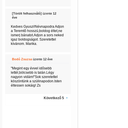
[Törölt felhasználó]
üzente
12
éve
Kedves Gyuszi!Névnapodra Adjon
a Teremtõ hosszú,boldog éltet,ne
ismerj bánatot.Adjon a sors neked
igaz boldogságot. Szeretettel
kívánom. Marika.
Bodó Zsuzsa
üzente
12 éve
"Megint egy évvel idősebb
lettél,bölcsebb is talán.Légy
nagyon vidám!"Sok szeretettel
köszöntünk a szülinapodon.Isten
éltessen sokáig! Zs
Következő 5