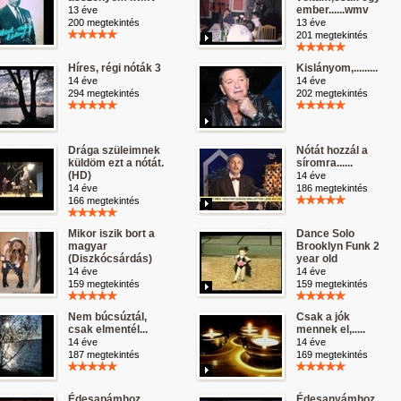
ember......wmv
13 éve
200 megtekintés
13 éve
201 megtekintés
Híres, régi nóták 3
Kislányom,.........
14 éve
14 éve
294 megtekintés
202 megtekintés
Drága szüleimnek
Nótát hozzál a
küldöm ezt a nótát.
síromra......
(HD)
14 éve
14 éve
186 megtekintés
166 megtekintés
Mikor iszik bort a
Dance Solo
magyar
Brooklyn Funk 2
(Diszkócsárdás)
year old
14 éve
14 éve
159 megtekintés
159 megtekintés
Nem búcsúztál,
Csak a jók
csak elmentél...
mennek el,.....
14 éve
14 éve
187 megtekintés
169 megtekintés
Édesapámhoz,..........
Édesanyámhoz