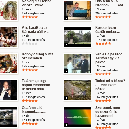
Ne várj már többé
Oda fenn a Jó
vissza...wmv
Istennek..........avi
13 éve
13 éve
194 megtekintés
207 megtekintés
A jó LaciBetyár -
Kérges kezű
Kárpatia pálinka
őszült ember,...
13 éve
13 éve
191 megtekintés
173 megtekintés
Könny csillog a két
Van a Bajza utca
szememben
sarkán egy kis
palota ,.....
13 éve
175 megtekintés
13 éve
164 megtekintés
Talán majd egy
Tudod mi a bánat?
napon elmondom
- ... eldalolom
te néked nóta
néked
13 éve
13 éve
162 megtekintés
162 megtekintés
Odafenn a jó
Szeretnék még
istennek,...........
egyszer én is
hazamenni
13 éve
164 megtekintés
13 éve
163 megtekintés