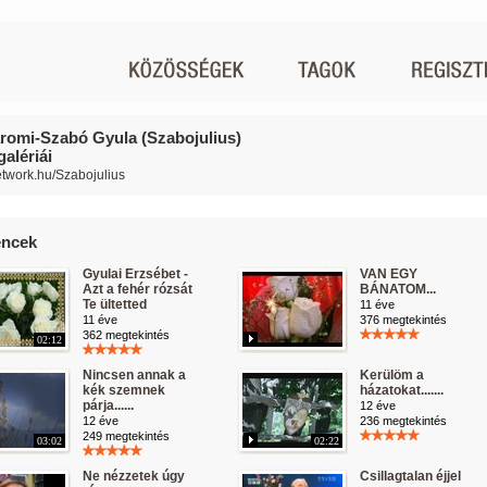
omi-Szabó Gyula (Szabojulius)
alériái
network.hu/Szabojulius
ncek
Gyulai Erzsébet -
VAN EGY
Azt a fehér rózsát
BÁNATOM...
Te ültetted
11 éve
11 éve
376 megtekintés
362 megtekintés
02:12
Nincsen annak a
Kerülöm a
kék szemnek
házatokat.......
párja......
12 éve
12 éve
236 megtekintés
249 megtekintés
03:02
02:22
Ne nézzetek úgy
Csillagtalan éjjel