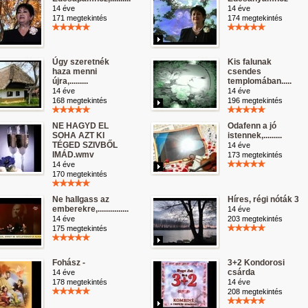
14 éve
14 éve
171 megtekintés
174 megtekintés
Úgy szeretnék
Kis falunak
haza menni
csendes
újra,.........
templomában.....
14 éve
14 éve
168 megtekintés
196 megtekintés
NE HAGYD EL
Odafenn a jó
SOHA AZT KI
istennek,.........
TÉGED SZIVBŐL
14 éve
IMÁD.wmv
173 megtekintés
14 éve
170 megtekintés
Ne hallgass az
Híres, régi nóták 3
emberekre,...............
14 éve
14 éve
203 megtekintés
175 megtekintés
Fohász -
3+2 Kondorosi
csárda
14 éve
178 megtekintés
14 éve
208 megtekintés