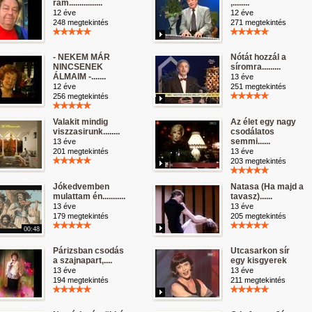
rám................
,........
12 éve
12 éve
248 megtekintés
271 megtekintés
- NEKEM MÁR
Nótát hozzál a
NINCSENEK
síromra.........
ÁLMAIM -.......
13 éve
12 éve
251 megtekintés
256 megtekintés
Valakit mindig
Az élet egy nagy
viszzasirunk........
csodálatos
semmi......
13 éve
201 megtekintés
13 éve
203 megtekintés
Jókedvemben
Natasa (Ha majd a
mulattam én...........
tavasz)......
13 éve
13 éve
179 megtekintés
205 megtekintés
00:48
Párizsban csodás
Utcasarkon sír
a szajnapart,....
egy kisgyerek
13 éve
13 éve
194 megtekintés
211 megtekintés