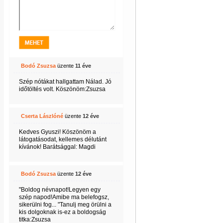
Bodó Zsuzsa
üzente
11 éve
Szép nótákat hallgattam Nálad. Jó
időtöltés volt. Köszönöm:Zsuzsa
Cserta Lászlóné
üzente
12 éve
Kedves Gyuszi! Köszönöm a
látogatásodat, kellemes délutánt
kívánok! Barátsággal: Magdi
Bodó Zsuzsa
üzente
12 éve
"Boldog névnapot!Legyen egy
szép napod!Amibe ma belefogsz,
sikerülni fog... "Tanulj meg örülni a
kis dolgoknak is-ez a boldogság
titka:Zsuzsa