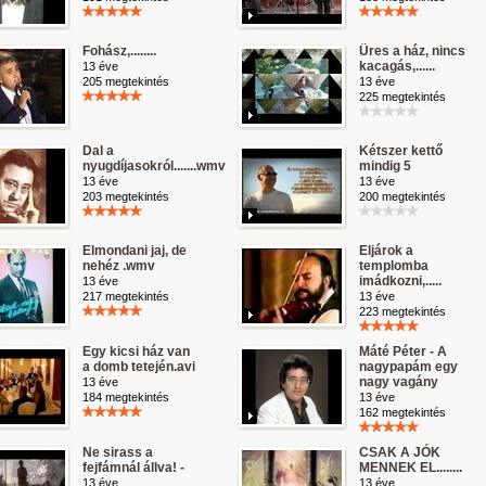
Fohász,........
Üres a ház, nincs
kacagás,......
13 éve
205 megtekintés
13 éve
225 megtekintés
Dal a
Kétszer kettő
nyugdíjasokról.......wmv
mindig 5
13 éve
13 éve
203 megtekintés
200 megtekintés
Elmondani jaj, de
Eljárok a
nehéz .wmv
templomba
imádkozni,.....
13 éve
217 megtekintés
13 éve
223 megtekintés
Egy kicsi ház van
Máté Péter - A
a domb tetején.avi
nagypapám egy
nagy vagány
13 éve
184 megtekintés
13 éve
162 megtekintés
Ne sirass a
CSAK A JÓK
fejfámnál állva! -
MENNEK EL........
13 éve
13 éve