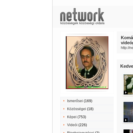
Komár
videóg
http://
Kedve
Ismerősei
(169)
Közösségei
(18)
Képei
(753)
Videói
(226)