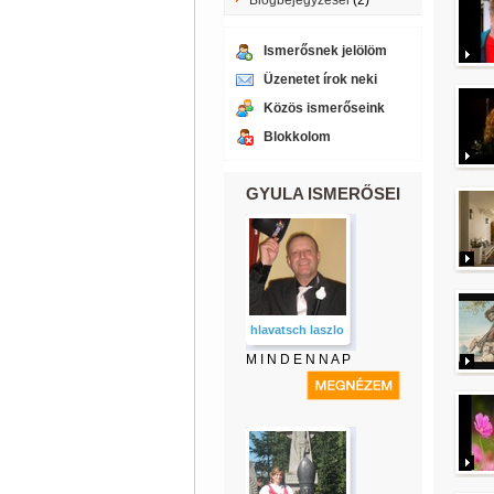
Blogbejegyzései
(2)
Ismerősnek jelölöm
Üzenetet írok neki
Közös ismerőseink
Blokkolom
GYULA ISMERŐSEI
hlavatsch laszlo
M I N D E N N A P