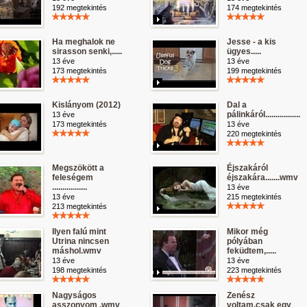
192 megtekintés
174 megtekintés
Ha meghalok ne
Jesse - a kis
sirasson senki,.....
ügyes.....
13 éve
13 éve
173 megtekintés
199 megtekintés
Kislányom (2012)
Dal a
pálinkáról.................
13 éve
173 megtekintés
13 éve
220 megtekintés
Megszökött a
Éjszakáról
feleségem
éjszakára.......wmv
.................
13 éve
13 éve
215 megtekintés
213 megtekintés
Ilyen falú mint
Mikor még
Utrina nincsen
pólyában
máshol.wmv
feküdtem,.....
13 éve
13 éve
198 megtekintés
223 megtekintés
Nagyságos
Zenész
asszonyom .wmv
voltam,csak egy