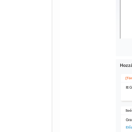
Hozzá
[Tör
Itt
Soó
Grat
Elő