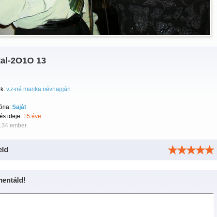
tal-2O1O 13
k:
v.z-né marika névnapján
ória:
Saját
tés ideje:
15 éve
134 ember.
eld
entáld!