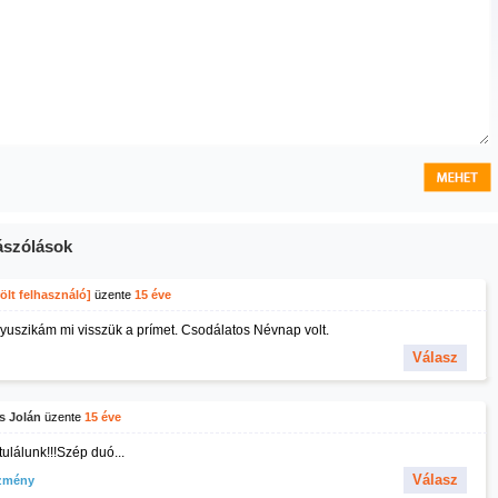
szólások
ölt felhasználó]
üzente
15 éve
 Gyuszikám mi visszük a prímet. Csodálatos Névnap volt.
Válasz
s Jolán
üzente
15 éve
ulálunk!!!Szép duó...
Válasz
zmény