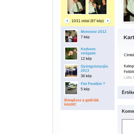
10/11 oldal (87 kép)
Monostor-2012
Kar
7 kép
Kedvenc
virágaim
Címké
12 kép
Kateg
Gyöngyöstarján-
2013
Feltöl
36 kép
Látta 
Fiat Pandám ?
5 kép
Érték
Böngéssz a galériák
között!
Komm