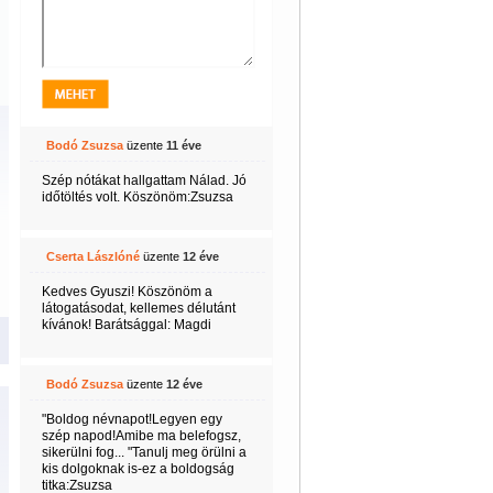
Bodó Zsuzsa
üzente
11 éve
Szép nótákat hallgattam Nálad. Jó
időtöltés volt. Köszönöm:Zsuzsa
Cserta Lászlóné
üzente
12 éve
Kedves Gyuszi! Köszönöm a
látogatásodat, kellemes délutánt
kívánok! Barátsággal: Magdi
Bodó Zsuzsa
üzente
12 éve
"Boldog névnapot!Legyen egy
szép napod!Amibe ma belefogsz,
sikerülni fog... "Tanulj meg örülni a
kis dolgoknak is-ez a boldogság
titka:Zsuzsa