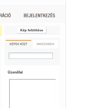
Kép feltöltése
KÉPEK KÖZT
MINDENBEN
Üzenőfal