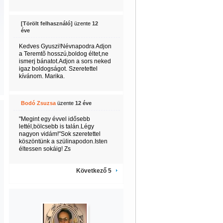
[Törölt felhasználó]
üzente
12
éve
Kedves Gyuszi!Névnapodra Adjon
a Teremtõ hosszú,boldog éltet,ne
ismerj bánatot.Adjon a sors neked
igaz boldogságot. Szeretettel
kívánom. Marika.
Bodó Zsuzsa
üzente
12 éve
"Megint egy évvel idősebb
lettél,bölcsebb is talán.Légy
nagyon vidám!"Sok szeretettel
köszöntünk a szülinapodon.Isten
éltessen sokáig! Zs
Következő 5