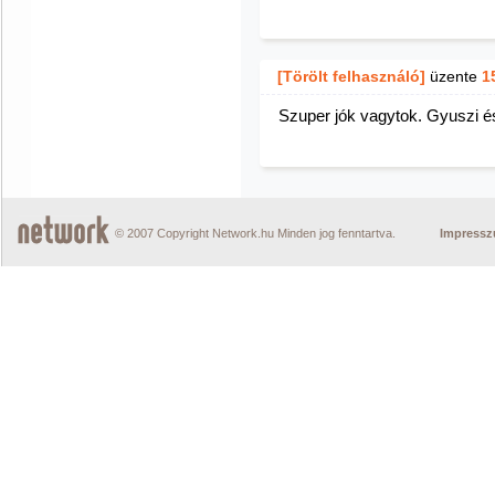
[Törölt felhasználó]
üzente
1
Szuper jók vagytok. Gyuszi é
© 2007 Copyright Network.hu Minden jog fenntartva.
Impress