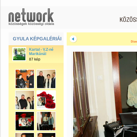
GYULA KÉPGALÉRIÁI
Diav
Kartal - V.Z-né
Marikánál
87 kép