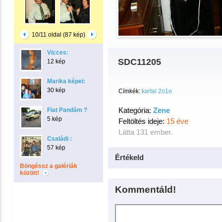
10/11 oldal (87 kép)
Vicces:
SDC11205
12 kép
Marika képei:
30 kép
Címkék:
kartal 2o1o
Kategória:
Zene
Fiat Pandám ?
5 kép
Feltöltés ideje:
15 éve
Látta 131 ember.
Családi :
57 kép
Értékeld
Böngéssz a galériák
között!
Kommentáld!