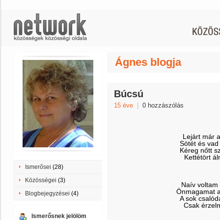
Ágnes blogja
Búcsú
15 éve
|
0 hozzászólás
B
Lejárt már a
Sötét és va
Kéreg nőtt s
Kettétört 
Ismerősei
(28)
Közösségei
(3)
Naív voltam 
Önmagamat ad
Blogbejegyzései
(4)
A sok csalód
Csak érzelm
Ismerősnek jelölöm