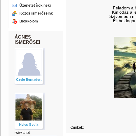
Üzenetet írok neki
Feladom a h
Kínlódás a 
Közös ismerőseink
Szívemben nin
Élj boldoga
Blokkolom
ÁGNES
ISMERŐSEI
Czele Bernadett
Nyics Gyula
Címkék:
iwiw chet