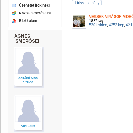
1
friss esemény
Üzenetet írok neki
Közös ismerőseink
VERSEK-VIRÁGOK-VIDE
Blokkolom
1827 tag
5301 video
,
4252 kép
,
42 l
ÁGNES
ISMERŐSEI
Szitáné Kiss
Szilvia
Vizi Erika