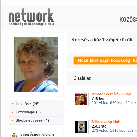
Keresés a közösségei között
3
találat
Amatör versírók klubja
748 tag
101 video
,
620 kép
,
25 link
Ismerősei
(28)
Közösségei
(3)
Blogbejegyzései
(4)
Mikroszkóp klub
2603 tag
273 video
,
1611 kép
,
153 l
Ismerősnek jelölöm