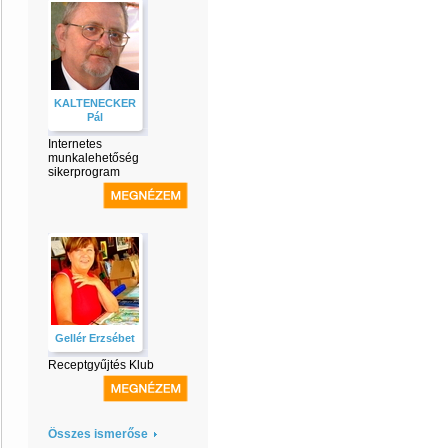
KALTENECKER
Pál
Internetes
munkalehetőség
sikerprogram
Gellér Erzsébet
Receptgyűjtés Klub
Összes ismerőse