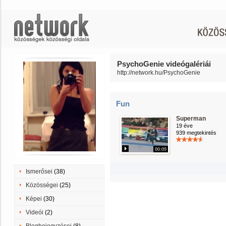
PsychoGenie videógalériái
http://network.hu/PsychoGenie
Fun
Superman
19 éve
939 megtekintés
00:09
Ismerősei
(38)
Közösségei
(25)
Képei
(30)
Videói
(2)