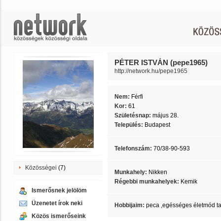
PÉTER ISTVÁN (pepe1965)
http://network.hu/pepe1965
Nem:
Férfi
Kor:
61
Születésnap:
május 28.
Település:
Budapest
Telefonszám:
70/38-90-593
Közösségei
(7)
Munkahely:
Nikken
Régebbi munkahelyek:
Kemik
Ismerősnek jelölöm
Üzenetet írok neki
Hobbijaim:
peca ,egésséges életmód t
Közös ismerőseink