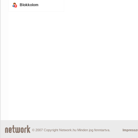
Blokkolom
© 2007 Copyright Network.hu Minden jog fenntartva.
Impress