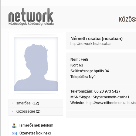
Németh csaba (ncsaban)
http://network.hu/ncsaban
Nem:
Férfi
Kor:
63
Születésnap:
április 04.
Település:
Nyúl
Telefonszám:
06 20 973 5427
MSN/Skype:
Skype:nemeth-csaba1
Website:
http://www.otthonimunka.biz/
Ismerősei
(12)
Közösségei
(2)
Ismerősnek jelölöm
Üzenetet írok neki