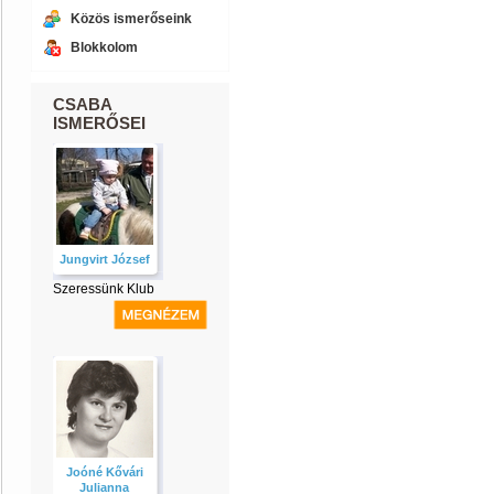
Közös ismerőseink
Blokkolom
CSABA
ISMERŐSEI
Jungvirt József
Szeressünk Klub
Joóné Kővári
Julianna