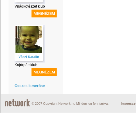
Virágkötészet klub
Váczi Katalin
Kajárpéc klub
Összes ismerőse
© 2007 Copyright Network.hu Minden jog fenntartva.
Impress