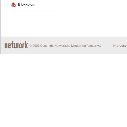
Blokkolom
© 2007 Copyright Network.hu Minden jog fenntartva.
Impress