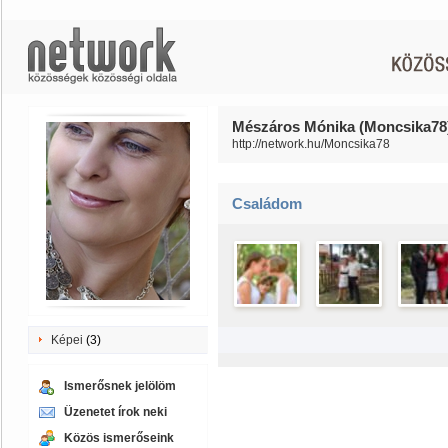
Mészáros Mónika (Moncsika78)
http://network.hu/Moncsika78
Családom
Képei
(3)
Ismerősnek jelölöm
Üzenetet írok neki
Közös ismerőseink