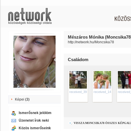
Mészáros Mónika (Moncsika78)
http://network.hu/Moncsika78
Családom
received_394660007721810
received_1468534073193
receive
Képei
(3)
Ismerősnek jelölöm
Üzenetet írok neki
VISSZA MONCSIKA78 ÖSSZES KÉPGA
Közös ismerőseink