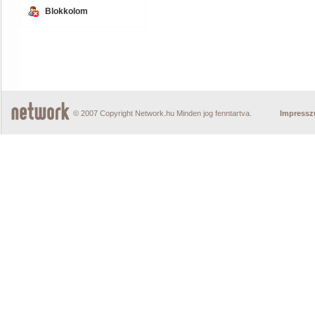
Blokkolom
© 2007 Copyright Network.hu Minden jog fenntartva.
Impress