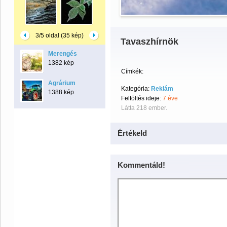
3/5 oldal (35 kép)
Tavaszhírnök
Merengés
1382 kép
Címkék:
Agrárium
Kategória:
Reklám
1388 kép
Feltöltés ideje:
7 éve
Látta 218 ember.
Értékeld
Kommentáld!