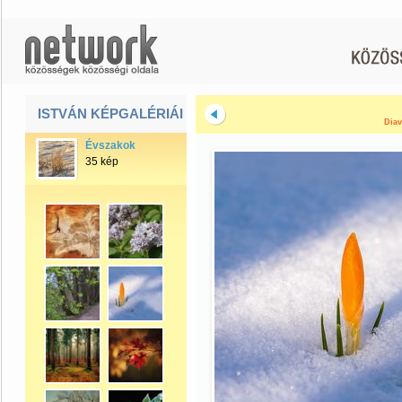
ISTVÁN KÉPGALÉRIÁI
Diav
Évszakok
35 kép