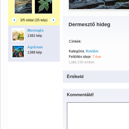
3/5 oldal (35 kép)
Dermesztő hideg
Merengés
1382 kép
Címkék:
Agrárium
Kategória:
Reklám
1388 kép
Feltöltés ideje:
7 éve
Látta 230 ember.
Értékeld
Kommentáld!