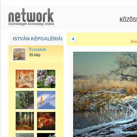
ISTVÁN KÉPGALÉRIÁI
Diav
Évszakok
35 kép