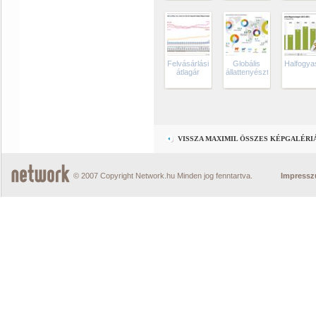
Felvásárlási
Globális
Halfogya
átlagár
állattenyésztés(2016)
VISSZA MAXIMIL ÖSSZES KÉPGALÉRI
© 2007 Copyright Network.hu Minden jog fenntartva.
Impress