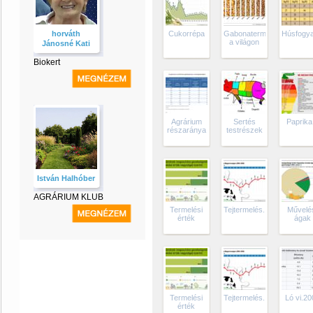
horváth
Cukorrépa
Gabonatermés
Húsfogy
a világon
Jánosné Kati
Biokert
Agrárium
Sertés
Paprika.
részaránya
testrészek
István Halhóber
AGRÁRIUM KLUB
Termelési
Tejtermelés...
Művelé
érték
ágak
Termelési
Tejtermelés...
Ló vi.20
érték