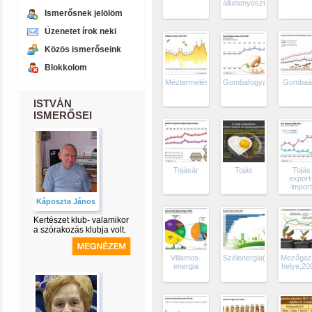
állattenyésztés
Ismerősnek jelölöm
Üzenetet írok neki
Közös ismerőseink
Blokkolom
Méztermelés
Gombafogyasztás
Gombaár
ISTVÁN
ISMERŐSEI
Tojásár
Tojás
Tojás
export
import
Káposzta János
Kertészet klub- valamikor
a szórakozás klubja volt.
Villamos-
Szélenergia(EU)
Mezőgaz
energia
helye,20