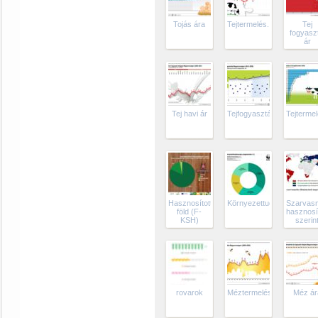
Tojás ára
Tejtermelés...
Tej
fogyaszt
ár
Tej havi ár
Tejfogyasztás
Tejterme
Hasznosított
Környezettudatosság
Szarvas
föld (F-
hasznosí
KSH)
szerin
rovarok
Méztermelés
Méz ár