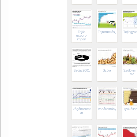
Tojás
Tejtermelés,EU
Tejfogya
export-
import
Szója,2001
Szója
Szőlőter
Mo.
Vágóbaromfi
Vadállomány,2021
Tyúkállo
ár