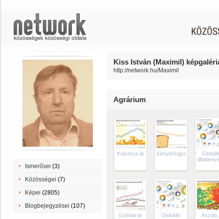
Kiss István (Maximil) képgaléri
http://network.hu/Maximil
Agrárium
Kukorica ár
Kenyérfogyasztás
Globáli
állatteny
Ismerősei
(3)
Közösségei
(7)
Képei
(2805)
Blogbejegyzései
(107)
Gomba ár
Globális
Aszály.