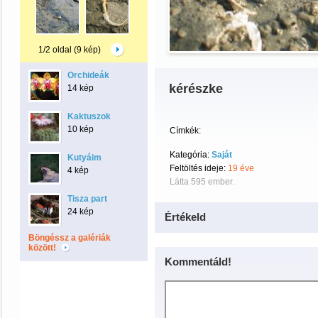
1/2 oldal (9 kép)
Orchideák
kérészke
14 kép
Kaktuszok
10 kép
Címkék:
Kategória:
Saját
Kutyáim
Feltöltés ideje:
19 éve
4 kép
Látta 595 ember.
Tisza part
24 kép
Értékeld
Böngéssz a galériák
között!
Kommentáld!