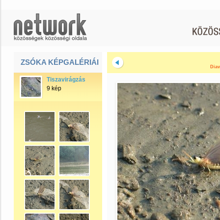
ZSÓKA KÉPGALÉRIÁI
Diav
Tiszavirágzás
9 kép