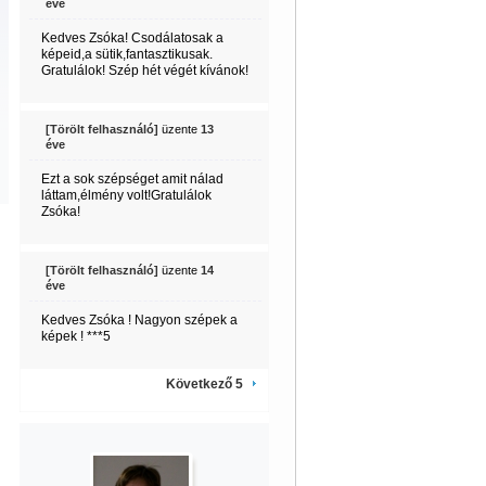
éve
Kedves Zsóka! Csodálatosak a
képeid,a sütik,fantasztikusak.
Gratulálok! Szép hét végét kívánok!
[Törölt felhasználó]
üzente
13
éve
Ezt a sok szépséget amit nálad
láttam,élmény volt!Gratulálok
Zsóka!
[Törölt felhasználó]
üzente
14
éve
Kedves Zsóka ! Nagyon szépek a
képek ! ***5
Következő 5