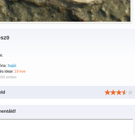
ész0
k:
ória:
Saját
tés ideje:
19 éve
650 ember.
eld
entáld!