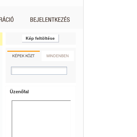
Kép feltöltése
KÉPEK KÖZT
MINDENBEN
Üzenőfal