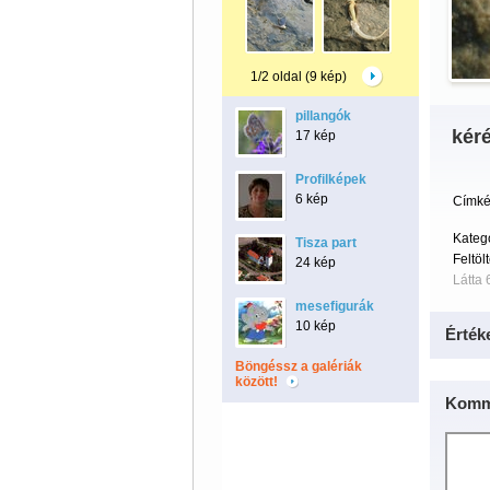
1/2 oldal (9 kép)
pillangók
kér
17 kép
Profilképek
6 kép
Címké
Kateg
Tisza part
Feltöl
24 kép
Látta 
mesefigurák
10 kép
Érték
Böngéssz a galériák
között!
Komm