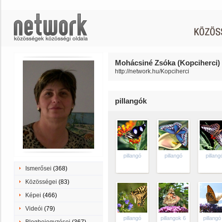
Mohácsiné Zsóka (Kopciherci) 
http://network.hu/Kopciherci
pillangók
pillangó
pillangó
pillang
Ismerősei
(368)
Közösségei
(83)
Képei
(466)
Videói
(79)
pillangó
pillangok 6
pillangó