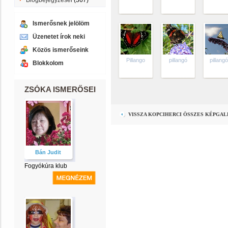
Blogbejegyzései
(367)
Ismerősnek jelölöm
Üzenetet írok neki
Közös ismerőseink
Pillango
pillangó
pillang
Blokkolom
ZSÓKA ISMERŐSEI
VISSZA KOPCIHERCI ÖSSZES KÉPGA
Bán Judit
Fogyókúra klub