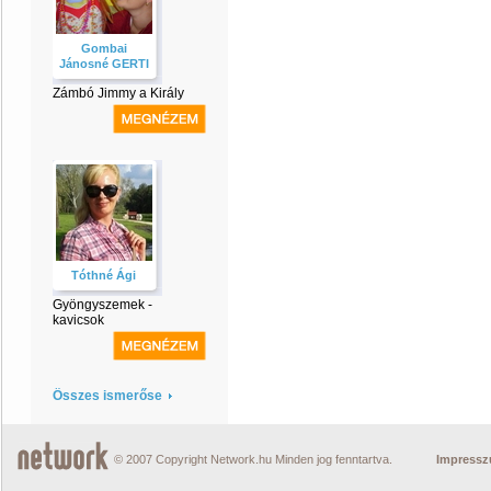
Gombai
Jánosné GERTI
Zámbó Jimmy a Király
Tóthné Ági
Gyöngyszemek -
kavicsok
Összes ismerőse
© 2007 Copyright Network.hu Minden jog fenntartva.
Impress