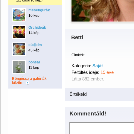
1/1 oldal (6 kép)
mesefigurák
10 kép
Orchideák
14 kép
Betti
sütijeim
45 kép
Címkék:
bonsai
Kategória:
Saját
11 kép
Feltöltés ideje:
19 éve
Látta 882 ember.
Böngéssz a galériák
között!
Értékeld
Kommentáld!