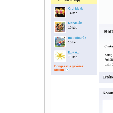
1/1 oldal (6 kép)
Orchideák
14 kép
Mandalák
19 kép
Bett
mesefigurák
10 kép
Címké
Ez + Az
Kateg
71 kép
Feltöl
Látta
Böngéssz a galériák
között!
Érték
Komm