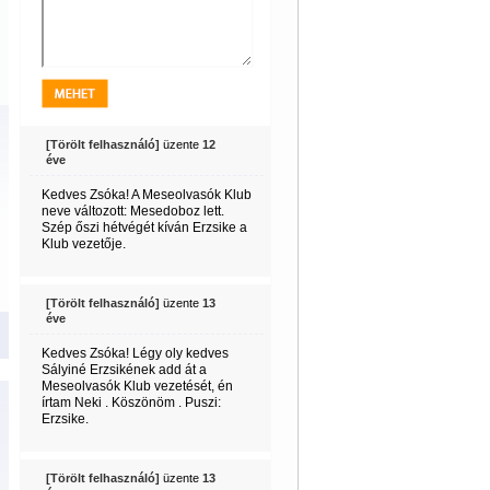
[Törölt felhasználó]
üzente
12
éve
Kedves Zsóka! A Meseolvasók Klub
neve változott: Mesedoboz lett.
Szép őszi hétvégét kíván Erzsike a
Klub vezetője.
[Törölt felhasználó]
üzente
13
éve
Kedves Zsóka! Légy oly kedves
Sályiné Erzsikének add át a
Meseolvasók Klub vezetését, én
írtam Neki . Köszönöm . Puszi:
Erzsike.
[Törölt felhasználó]
üzente
13