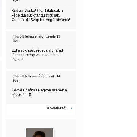
éve
Kedves Zsóka! Csodálatosak a
képeid,a sütik,fantasztikusak.
Gratulálok! Szép hét végét kívánok!
[Törölt felhasználó]
üzente
13
éve
Ezt a sok szépséget amit nálad
láttam,élmény volt!Gratulálok
Zsóka!
[Törölt felhasználó]
üzente
14
éve
Kedves Zsóka ! Nagyon szépek a
képek ! ***5
Következő 5