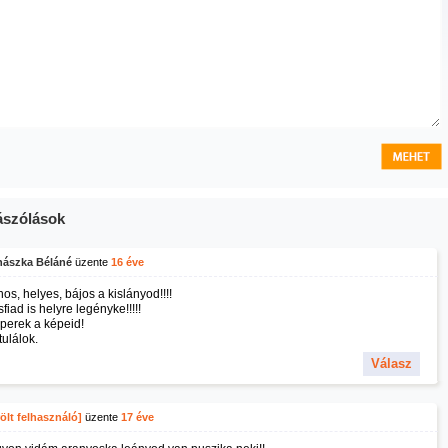
szólások
hászka Béláné
üzente
16 éve
os, helyes, bájos a kislányod!!!!
sfiad is helyre legényke!!!!!
perek a képeid!
ulálok.
Válasz
ölt felhasználó]
üzente
17 éve