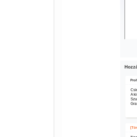
Hozzá
Pro
Csin
A ki
Szu
Grat
[Tör