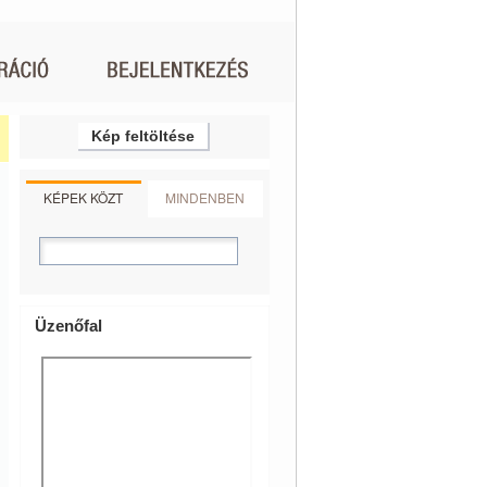
Kép feltöltése
KÉPEK KÖZT
MINDENBEN
Üzenőfal