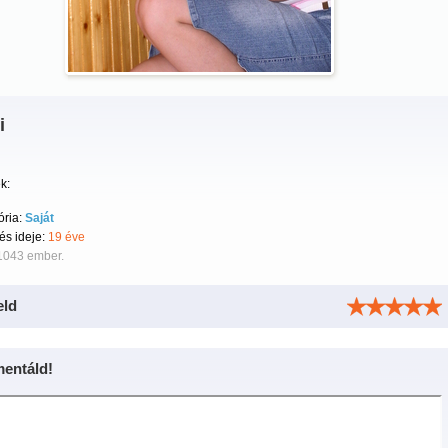
i
k:
ória:
Saját
tés ideje:
19 éve
 1043 ember.
eld
entáld!