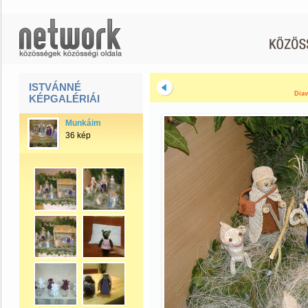
ISTVÁNNÉ
Diav
KÉPGALÉRIÁI
Munkáim
36 kép