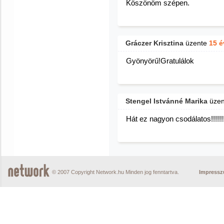
Köszönöm szépen.
Gráczer Krisztina
üzente
15 é
Gyönyörű!Gratulálok
Stengel Istvánné Marika
üze
Hát ez nagyon csodálatos!!!!!!!
© 2007 Copyright Network.hu Minden jog fenntartva.
Impress