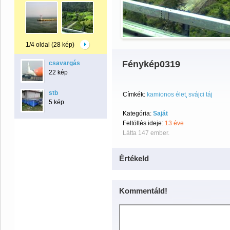
1/4 oldal (28 kép)
Fénykép0319
csavargás
22 kép
stb
Címkék:
kamionos élet
svájci táj
5 kép
Kategória:
Saját
Feltöltés ideje:
13 éve
Látta 147 ember.
Értékeld
Kommentáld!