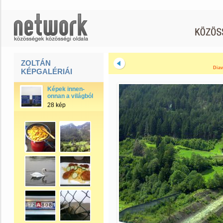
ZOLTÁN
Diav
KÉPGALÉRIÁI
Képek innen-
onnan a világból
28 kép