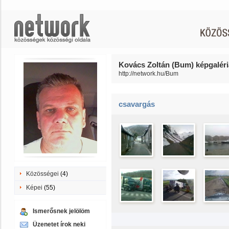
Kovács Zoltán (Bum) képgaléri
http://network.hu/Bum
csavargás
Közösségei
(4)
Képei
(55)
Ismerősnek jelölöm
Üzenetet írok neki