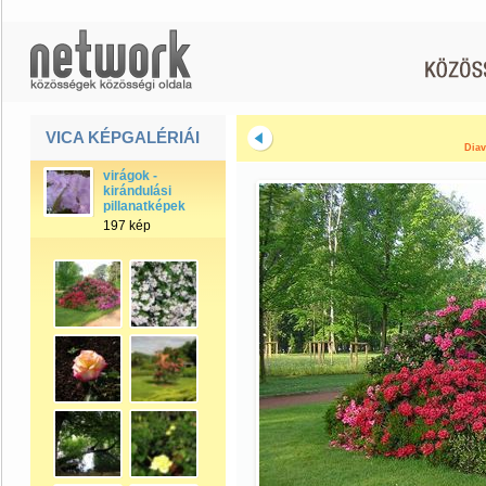
VICA KÉPGALÉRIÁI
Diav
virágok -
kirándulási
pillanatképek
197 kép