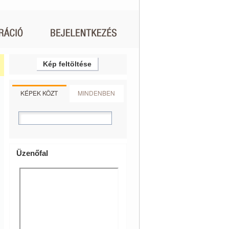
Kép feltöltése
KÉPEK KÖZT
MINDENBEN
Üzenőfal