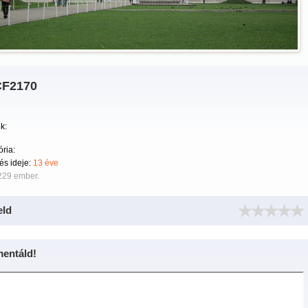
F2170
k:
ria:
tés ideje:
13 éve
229 ember.
eld
entáld!