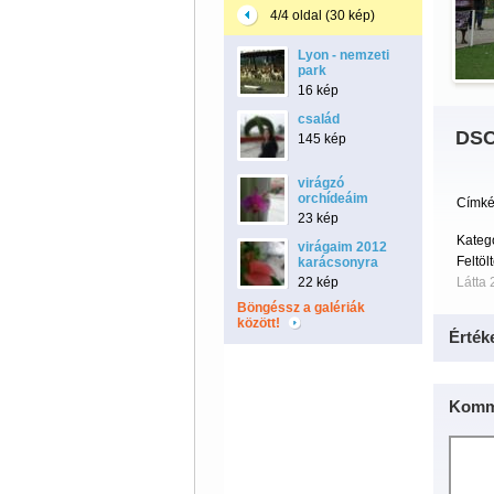
4/4 oldal (30 kép)
Lyon - nemzeti
park
16 kép
család
DSC
145 kép
virágzó
orchídeáim
Címké
23 kép
Kategó
virágaim 2012
Feltöl
karácsonyra
22 kép
Látta 
Böngéssz a galériák
között!
Érték
Komm