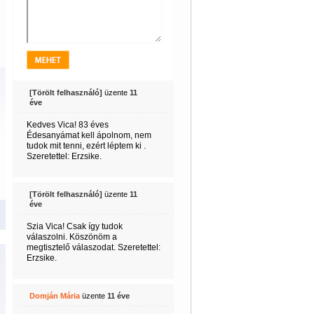
[Törölt felhasználó]
üzente
11
éve
Kedves Vica! 83 éves
Édesanyámat kell ápolnom, nem
tudok mit tenni, ezért léptem ki .
Szeretettel: Erzsike.
[Törölt felhasználó]
üzente
11
éve
Szia Vica! Csak így tudok
válaszolni. Köszönöm a
megtisztelő válaszodat. Szeretettel:
Erzsike.
Domján Mária
üzente
11 éve