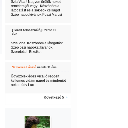
Szia Vica!! Nagyon örülök neked
remélem jól vagy . Köszönöm a
látogatást és a sok-sok csillagot
Szép napot kívánok Puszi Marcsi
[Törölt felhasználó]
üzente
11
éve
Szia Vica! Köszönöm a látogatást.
Szép őszi napokat kívánok.
Szeretettel: Erzsike.
Szekeres László
üzente
11 éve
Üdvözölek édes Vica jó reggelt
kellemes vidám napot és mindenjót
neked üdv:Laci
Következő 5