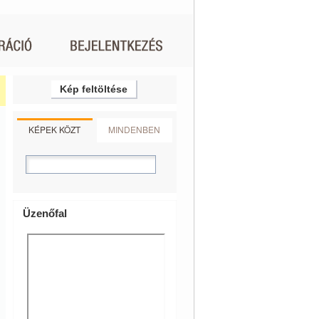
Kép feltöltése
KÉPEK KÖZT
MINDENBEN
Üzenőfal