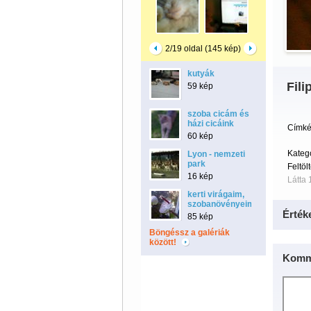
2/19 oldal (145 kép)
kutyák
Fili
59 kép
szoba cicám és
házi cicáink
Címké
60 kép
Kateg
Lyon - nemzeti
park
Feltöl
16 kép
Látta 
kerti virágaim,
szobanövényeim
Érték
85 kép
Böngéssz a galériák
között!
Komm