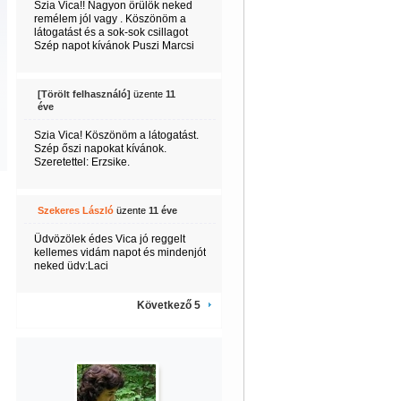
Szia Vica!! Nagyon örülök neked
remélem jól vagy . Köszönöm a
látogatást és a sok-sok csillagot
Szép napot kívánok Puszi Marcsi
[Törölt felhasználó]
üzente
11
éve
Szia Vica! Köszönöm a látogatást.
Szép őszi napokat kívánok.
Szeretettel: Erzsike.
Szekeres László
üzente
11 éve
Üdvözölek édes Vica jó reggelt
kellemes vidám napot és mindenjót
neked üdv:Laci
Következő 5