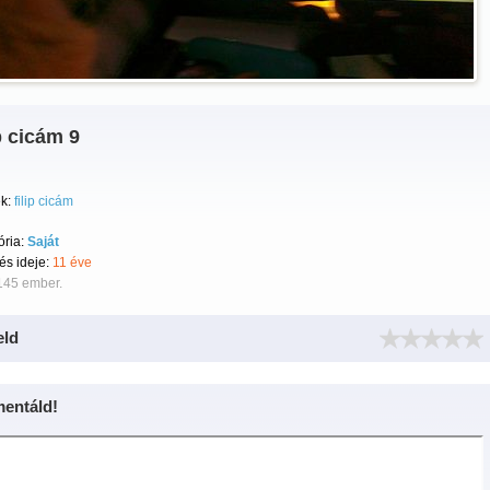
p cicám 9
k:
filip cicám
ória:
Saját
tés ideje:
11 éve
145 ember.
eld
entáld!