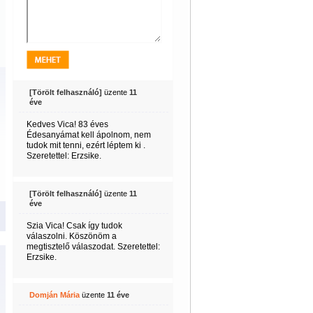
[Törölt felhasználó]
üzente
11
éve
Kedves Vica! 83 éves
Édesanyámat kell ápolnom, nem
tudok mit tenni, ezért léptem ki .
Szeretettel: Erzsike.
[Törölt felhasználó]
üzente
11
éve
Szia Vica! Csak így tudok
válaszolni. Köszönöm a
megtisztelő válaszodat. Szeretettel:
Erzsike.
Domján Mária
üzente
11 éve