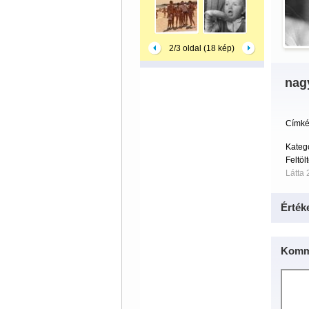
2/3 oldal (18 kép)
nagy
Címké
Kateg
Feltöl
Látta 
Érték
Komm