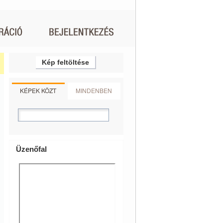
Kép feltöltése
KÉPEK KÖZT
MINDENBEN
Üzenőfal