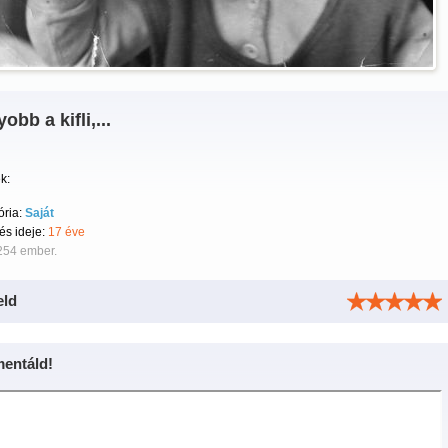
obb a kifli,...
k:
ória:
Saját
tés ideje:
17 éve
254 ember.
eld
entáld!