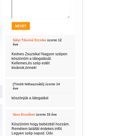
Sályi Tiborné Erzsike
üzente
12
éve
Kedves Zsuzsika! Nagyon szépen
köszönöm a látogatását.
Kellemes,és szép estét
kívánok,önnek!
[Törölt felhasználó]
üzente
14
éve
köszönjük a látogatást
Vass Erzsébet
üzente
15 éve
Köszönöm hogy bebéztrél hozzám.
Remélem találtál érdekes infót.
Legyen szép napod. Üdv.