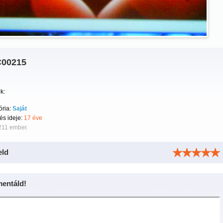
00215
k:
ória:
Saját
tés ideje:
17 éve
211 ember.
eld
entáld!