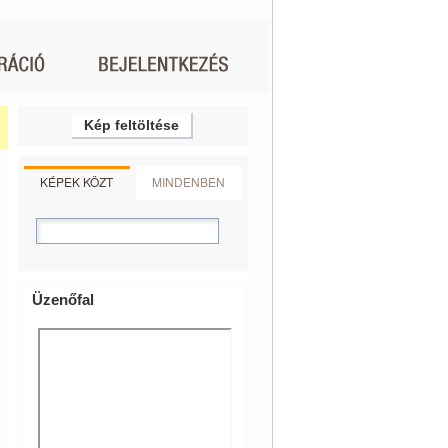
Kép feltöltése
KÉPEK KÖZT
MINDENBEN
Üzenőfal