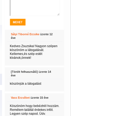
Sályi Tiborné Erzsike
üzente
12
éve
Kedves Zsuzsika! Nagyon szépen
köszönöm a látogatását.
Kellemes,és szép estét
kívánok,önnek!
[Törölt felhasználó]
üzente
14
éve
köszönjük a látogatást
Vass Erzsébet
üzente
15 éve
Köszönöm hogy bebéztrél hozzám.
Remélem találtál érdekes infót.
Legyen szép napod. Üdv.