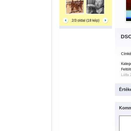
2/3 oldal (18 kép)
DSC
Címké
Kateg
Feltöl
Látta 
Érték
Komm