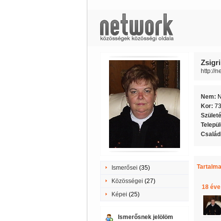
Zsigr
http://
Nem:
Kor:
7
Szület
Telepü
Családi
Tartalma
Ismerősei
(35)
Közösségei
(27)
18 éve
Képei
(25)
Ismerősnek jelölöm