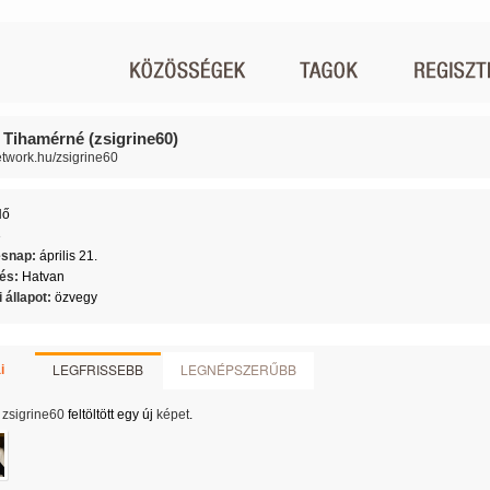
i Tihamérné (zsigrine60)
network.hu/zsigrine60
Nő
3
ésnap:
április 21.
lés:
Hatvan
 állapot:
özvegy
LEGFRISSEBB
LEGNÉPSZERŰBB
i
zsigrine60
feltöltött egy új
képet
.