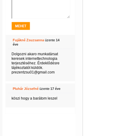
Fujákné Zsuzsanna
üzente
14
éve
Dolgozni akaro munkatársat
keresek internettechnologia
terjesztéséhez. Érdeklődésre
tájékoztatót küldök.
prezentzsu01@gmail.com
Pluhár Józsefné
üzente
17 éve
köszi hogy a barátom leszel