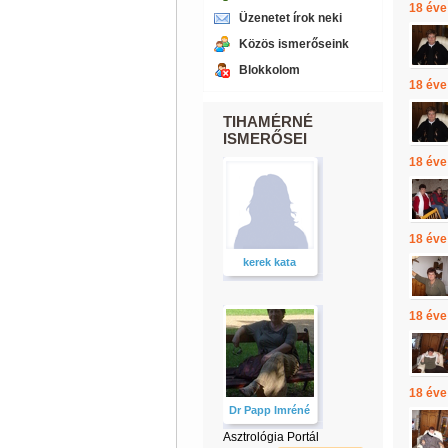
18 éve
Üzenetet írok neki
Közös ismerőseink
Blokkolom
18 éve
TIHAMÉRNÉ
ISMERŐSEI
18 éve
18 éve
kerek kata
18 éve
18 éve
Dr Papp Imréné
Asztrológia Portál