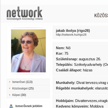
jakab ibolya (rigo26)
http://network.hu/rigo26
Nem:
Nő
Kor:
75
Születésnap:
augusztus 26.
Település:
Székelyudvarhely (O
Családi állapot:
házas
Ismerősei
(113)
Munkahely:
Divat tervezo,virag 
Régebbi munkahelyek:
elarusit
Közösségei
(25)
Képei
(30)
Hobbijaim:
Divattervezes,viragk
Kedvenc könyveim:
Moldova
Ismerősnek jelölöm