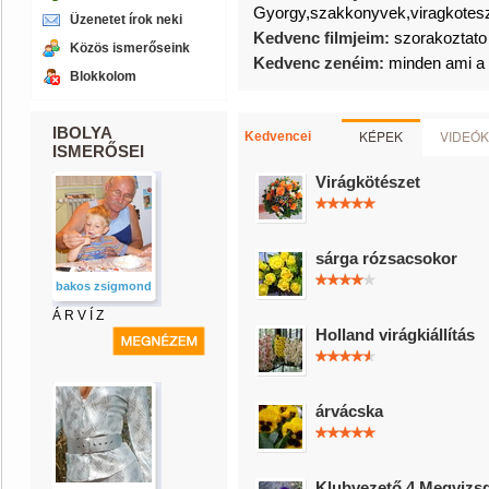
Gyorgy,szakkonyvek,viragkotesze
Üzenetet írok neki
Kedvenc filmjeim:
szorakoztato
Közös ismerőseink
Kedvenc zenéim:
minden ami a 
Blokkolom
IBOLYA
KÉPEK
VIDEÓK
Kedvencei
ISMERŐSEI
Virágkötészet
sárga rózsacsokor
bakos zsigmond
Á R V Í Z
Holland virágkiállítás
árvácska
Klubvezető 4 Megvizs