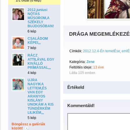
1/1 oldal (6 kép)
2012.juniusi
NÓTÁS
MŰSOROM,A
SZÉKELY
BUJDOSÓBAN!!!
6 kép
DRÁGA MEGEMLÉKEZÉS,
CSALÁDOM
KÉPEI,,,
7 kép
Címkék:
2012.12.4-Én temetÉse
emlÉ
RÁCZ
ATTILÁVAL EGY
Kategória:
Zene
KIVÁLLÓ
Feltöltés ideje:
13 éve
PRÍMÁSSAL,,,
4 kép
Látta 105 ember.
UJRA
NAGYIKA
Értékeld
LETTEM,ÉS
VAN EGY
ARANYOS
KISLÁNY
UNOKÁM A KIS
Kommentáld!
TÜNDÉRKÉM
LILIKÉM,,,
5 kép
Böngéssz a galériák
között!