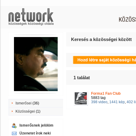
Keresés a közösségei között
1
találat
Forma1 Fan Club
5883 tag
398 video
,
1441 kép
,
402 l
Ismerősei
(36)
Közösségei
(1)
Ismerősnek jelölöm
Üzenetet írok neki