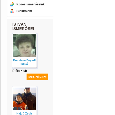
Közös ismerőseink
Blokkolom
ISTVÁN
ISMERŐSEI
Kocsisné Enyedi
Ildikó
Diéta Klub
Hajdú Zsolt