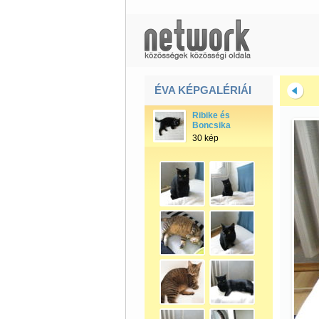
ÉVA KÉPGALÉRIÁI
Ribike és
Boncsika
30 kép