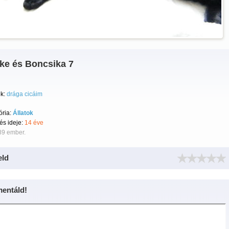
ike és Boncsika 7
k:
drága cicáim
ória:
Állatok
tés ideje:
14 éve
89 ember.
eld
entáld!