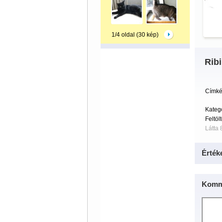
1/4 oldal (30 kép)
Rib
Címké
Kateg
Feltöl
Látta 
Érték
Komm