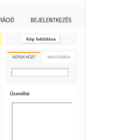
Kép feltöltése
KÉPEK KÖZT
MINDENBEN
Üzenőfal