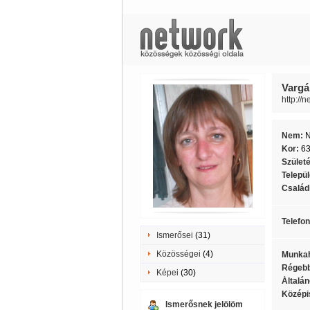
Vargá
http://
Nem:
Kor:
6
Szület
Telepü
Családi
Telefo
Ismerősei
(31)
Közösségei
(4)
Munkah
Régebb
Képei
(30)
Általán
Középi
Ismerősnek jelölöm