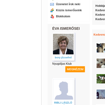
Üzenetet írok neki
Hobbij
Közös ismerőseink
Kedven
Kedven
Blokkolom
Kedven
ÉVA ISMERŐSEI
Kedvenc
bory józsefné
Nyugdíjas Klub
RIBLI LÁSZLÓ