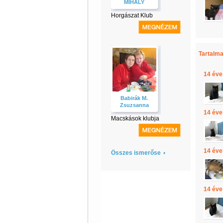
MIHÁLY
Horgászat Klub
Tartalma
14 éve
Babirák M.
Zsuzsanna
14 éve
Macskások klubja
14 éve
Összes ismerőse
14 éve