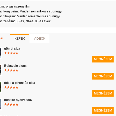
aim:
olvasás,zenefilm
c könyveim:
Minden romantikusés bünügyi
c filmjeim:
Minden romantikus és bünügyi
c zenéim:
60-as, 70-es, 80-as évek
KÉPEK
VIDEÓK
ei
gömbi cica
Bokszoló cicus
édes a pihensés cica
mintike nyelve 006