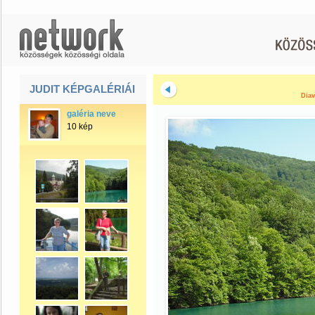
JUDIT KÉPGALÉRIÁI
Diav
galéria neve
10 kép