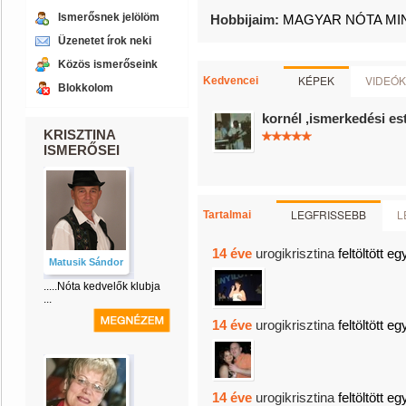
Ismerősnek jelölöm
Hobbijaim:
MAGYAR NÓTA MI
Üzenetet írok neki
Közös ismerőseink
KÉPEK
VIDEÓK
Kedvencei
Blokkolom
kornél ,ismerkedési es
KRISZTINA
ISMERŐSEI
LEGFRISSEBB
L
Tartalmai
14 éve
urogikrisztina
feltöltött eg
Matusik Sándor
.....Nóta kedvelők klubja
...
14 éve
urogikrisztina
feltöltött eg
14 éve
urogikrisztina
feltöltött eg