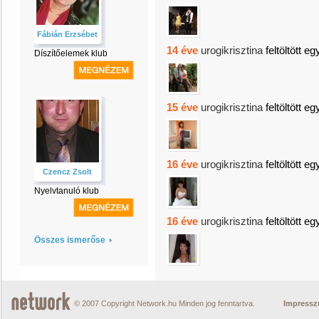
Fábián Erzsébet
14 éve
urogikrisztina
feltöltött eg
Díszítőelemek klub
15 éve
urogikrisztina
feltöltött eg
16 éve
urogikrisztina
feltöltött eg
Czencz Zsolt
Nyelvtanuló klub
16 éve
urogikrisztina
feltöltött eg
Összes ismerőse
© 2007 Copyright Network.hu Minden jog fenntartva.
Impress