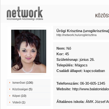
Ürögi Krisztina (urogikrisztina
http://network.hu/urogikrisztina
Nem:
Nő
Kor:
45
Születésnap:
június 26.
Település:
Mágocs
Családi állapot:
kapcsolatban
Ismerősei
(106)
Telefonszám:
06-30-605-1345
Website:
http://www.balatonidal
Közösségei
(5)
Képei
(10)
Általános iskola:
ÁMK József Att
Videói
(1)