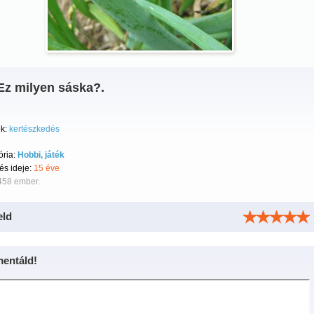
Ez milyen sáska?.
k:
kertészkedés
ória:
Hobbi, játék
tés ideje:
15 éve
458 ember.
eld
entáld!