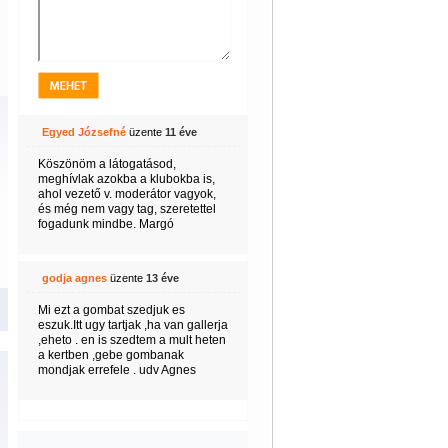
Egyed Józsefné
üzente
11 éve
Köszönöm a látogatásod,
meghívlak azokba a klubokba is,
ahol vezető v. moderátor vagyok,
és még nem vagy tag, szeretettel
fogadunk mindbe. Margó
godja agnes
üzente
13 éve
Mi ezt a gombat szedjuk es
eszuk.Itt ugy tartjak ,ha van gallerja
,eheto . en is szedtem a mult heten
a kertben ,gebe gombanak
mondjak errefele . udv Agnes