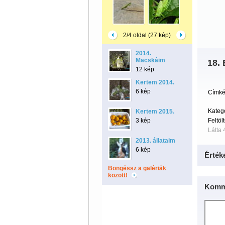
2/4 oldal (27 kép)
2014.
Macskáim
18. 
12 kép
Kertem 2014.
6 kép
Címké
Kateg
Kertem 2015.
3 kép
Feltöl
Látta 
2013. állataim
6 kép
Érték
Böngéssz a galériák
között!
Komm