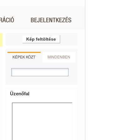
Kép feltöltése
KÉPEK KÖZT
MINDENBEN
Üzenőfal