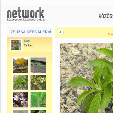
ZSUZSA KÉPGALÉRIÁI
Diav
Kert
27 kép