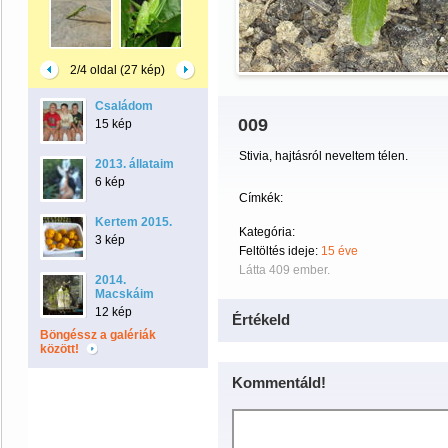
2/4 oldal (27 kép)
Családom
009
15 kép
Stivia, hajtásról neveltem télen.
2013. állataim
6 kép
Címkék:
Kertem 2015.
Kategória:
3 kép
Feltöltés ideje:
15 éve
Látta 409 ember.
2014.
Macskáim
12 kép
Értékeld
Böngéssz a galériák
között!
Kommentáld!