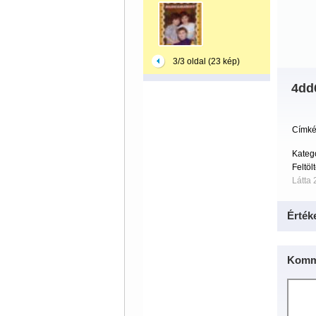
3/3 oldal (23 kép)
4dd
Címké
Kateg
Feltöl
Látta 
Érték
Komm