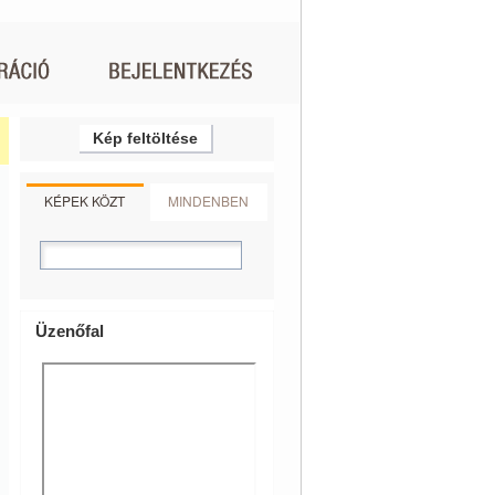
Kép feltöltése
KÉPEK KÖZT
MINDENBEN
Üzenőfal