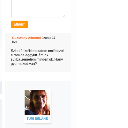
Guzsvany Albertné
üzente
17
éve
Szia Irénke!Nem tudom emlékszel
e rám de eggyütt jártunk
suliba..remélem minden ok.!Hány
gyermeked van?
TURI BÉLÁNÉ