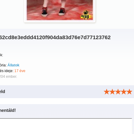
62cd8e3eddd4120f904da83d76e7d77123762
k:
ória:
Állatok
tés ideje:
17 éve
204 ember.
eld
entáld!