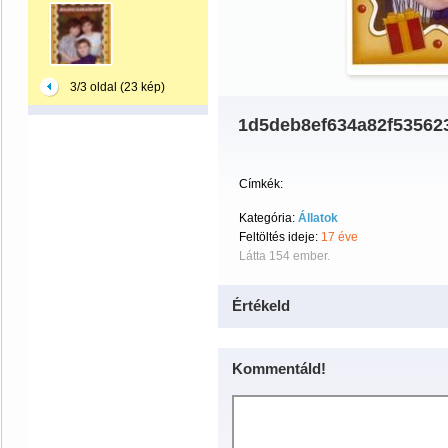
3/3 oldal (23 kép)
1d5deb8ef634a82f53562
Címkék:
Kategória:
Állatok
Feltöltés ideje:
17 éve
Látta 154 ember.
Értékeld
Kommentáld!