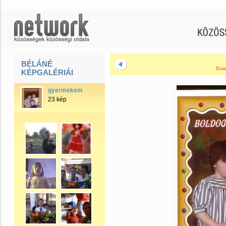
BÉLÁNÉ
Diav
KÉPGALÉRIÁI
gyermekem
23 kép